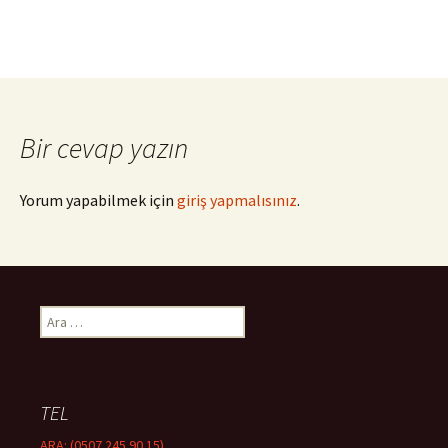
Bir cevap yazın
Yorum yapabilmek için
giriş yapmalısınız
.
A
r
a
m
a
TEL
:
ARA: (0507 245 90 15)