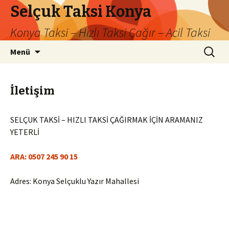
Selçuk Taksi Konya
Konya Taksi – Hızlı Taksi Çağır – Acil Taksi
İçeriğe
Arama:
Menü
atla
İletişim
SELÇUK TAKSİ – HIZLI TAKSİ ÇAĞIRMAK İÇİN ARAMANIZ
YETERLİ
ARA: 0507 245 90 15
Adres: Konya Selçuklu Yazır Mahallesi