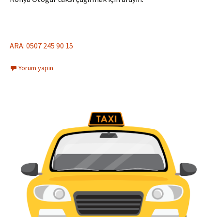
ARA: 0507 245 90 15
Yorum yapın