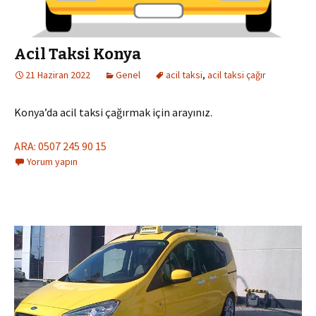
Acil Taksi Konya
21 Haziran 2022
Genel
acil taksi
,
acil taksi çağır
Konya’da acil taksi çağırmak için arayınız.
ARA: 0507 245 90 15
Yorum yapın