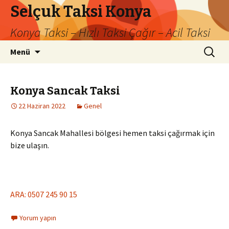
Selçuk Taksi Konya
Konya Taksi – Hızlı Taksi Çağır – Acil Taksi
İçeriğe
Arama:
Menü
atla
Konya Sancak Taksi
22 Haziran 2022
Genel
Konya Sancak Mahallesi bölgesi hemen taksi çağırmak için
bize ulaşın.
ARA: 0507 245 90 15
Yorum yapın