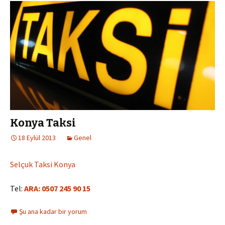
Konya Taksi
18 Eylül 2013
Genel
Selçuk Taksi Konya
Tel:
ARA: 0507 245 90 15
Şu ana kadar bir yorum